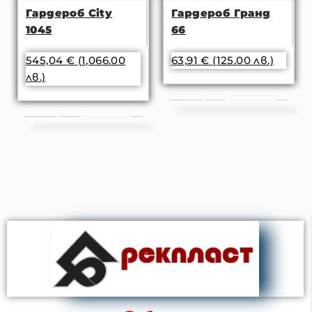
Гардероб City
Гардероб Гранд
1045
66
545,04
€
(1,066.00
63,91
€
(125.00 лв.)
лв.)