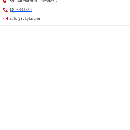
ул.Константин Николов 2
0898434530
info@rekplast.eu