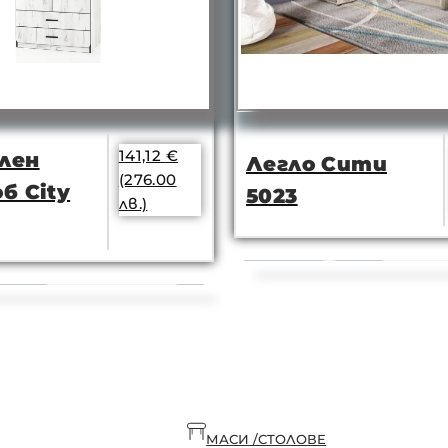
141,12
€
лен
Легло Сити
(276.00
б City
5023
лв.)
МАСИ /СТОЛОВЕ