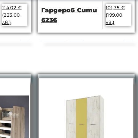
114,02
€
101,75
€
Гардероб Сити
(223.00
(199.00
6236
лв.)
лв.)