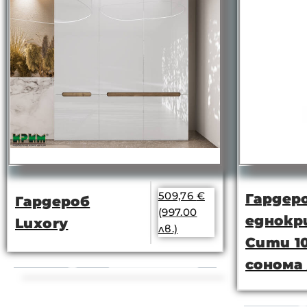
509,76
€
Гардер
Гардероб
(997.00
еднокр
Luxory
лв.)
Сити 1
сонома 