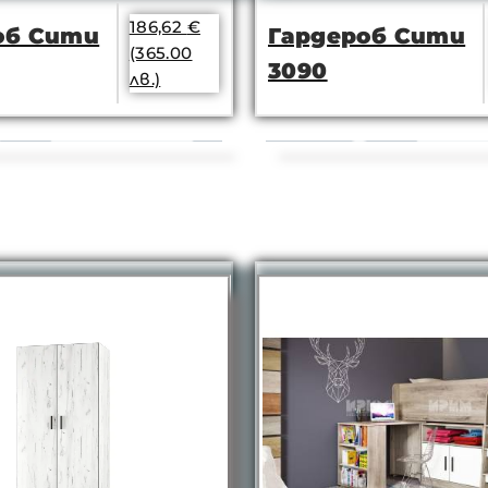
186,62
€
об Сити
Гардероб Сити
(365.00
3090
лв.)