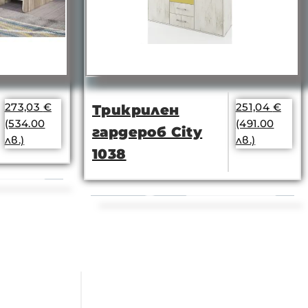
273,03
€
251,04
€
Трикрилен
(534.00
(491.00
гардероб City
лв.)
лв.)
1038