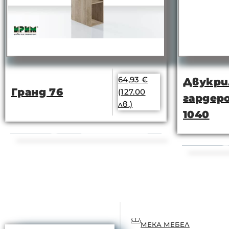
64,93
€
Двукри
Гранд 76
(127.00
гардеро
лв.)
1040
МЕКА МЕБЕЛ