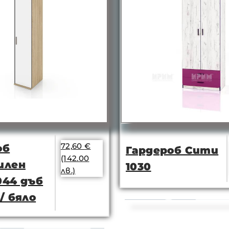
72,60
€
об
Гардероб Сити
(142.00
илен
1030
лв.)
044 дъб
/ бяло