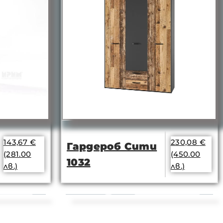
143,67
€
230,08
€
Гардероб Сити
(281.00
(450.00
1032
лв.)
лв.)