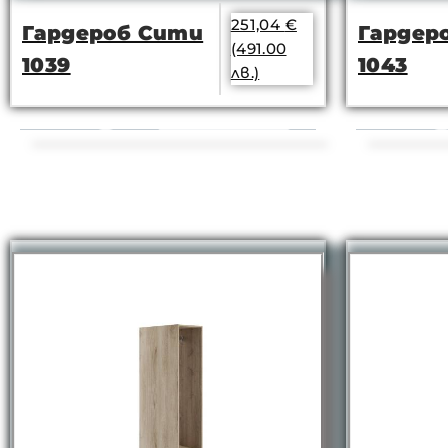
251,04
€
Гардероб Сити
Гардер
(491.00
1039
1043
лв.)