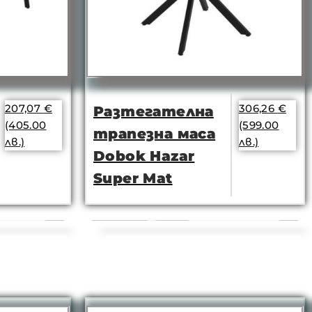
207,07
€
306,26
€
Разтегателна
(405.00
(599.00
трапезна маса
лв.)
лв.)
Dobok Hazar
Super Mat