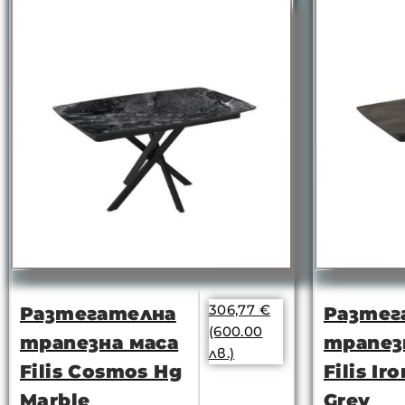
306,77
€
Разтегателна
Разтег
(600.00
трапезна маса
трапез
лв.)
Filis Cosmos Hg
Filis Ir
Marble
Grey