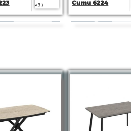
223
Сити 6224
лв.)