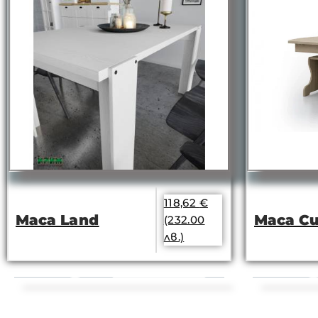
118,62
€
Маса Land
Маса С
(232.00
лв.)