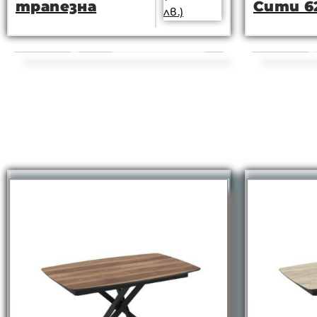
трапезна
Сити 6
лв.)