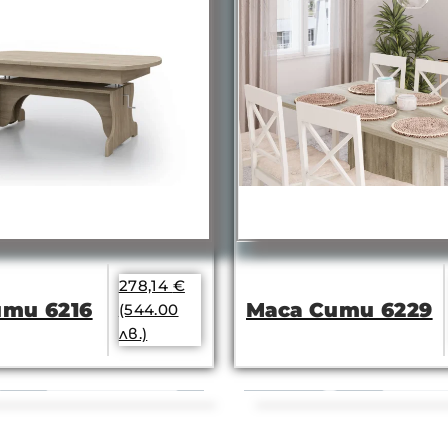
278,14
€
ити 6216
Маса Сити 6229
(544.00
лв.)