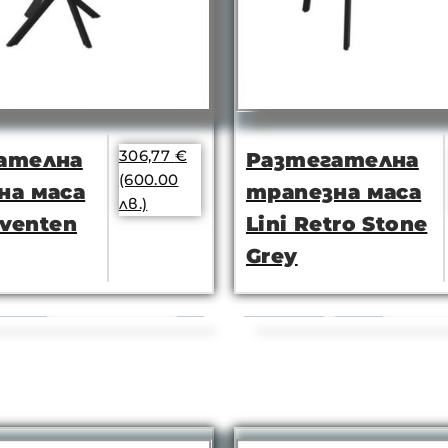
306,77
€
ателна
Разтегателна
(600.00
на маса
трапезна маса
лв.)
aventen
Lini Retro Stone
Grey