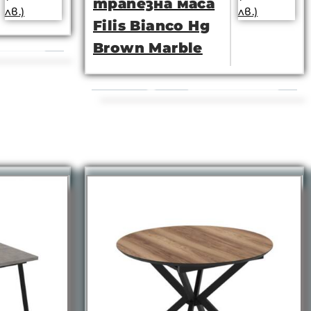
трапезна маса
лв.)
лв.)
Filis Bianco Hg
Brown Marble