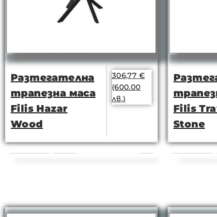
306,77
€
Разтегателна
Разтег
(600.00
трапезна маса
трапез
лв.)
Filis Hazar
Filis Tr
Wood
Stone