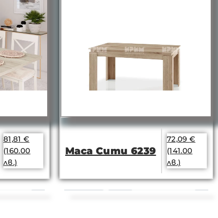
81,81
€
72,09
€
Маса Сити 6239
(160.00
(141.00
лв.)
лв.)