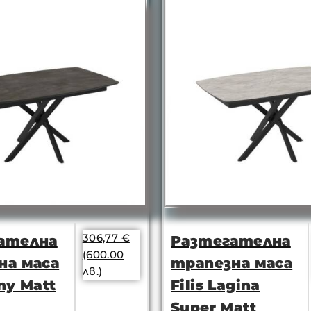
306,77
€
ателна
Разтегателна
(600.00
на маса
трапезна маса
лв.)
ony Matt
Filis Lagina
Super Matt