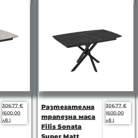
306,77
€
306,77
€
Разтегателна
(600.00
(600.00
трапезна маса
лв.)
лв.)
Filis Sonata
Super Matt