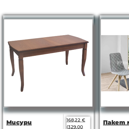
168,22
€
Мисури
Пакет 
(329.00