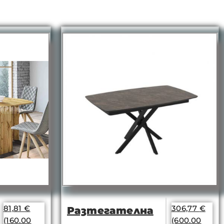
81,81
€
306,77
€
Разтегателна
(160.00
(600.00