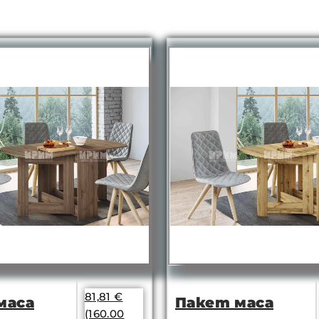
81,81
€
маса
Пакет маса
(160.00