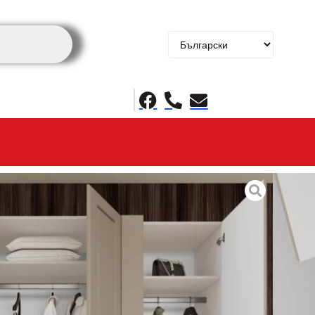
outique
Цената е с ДДС
00 лв.)