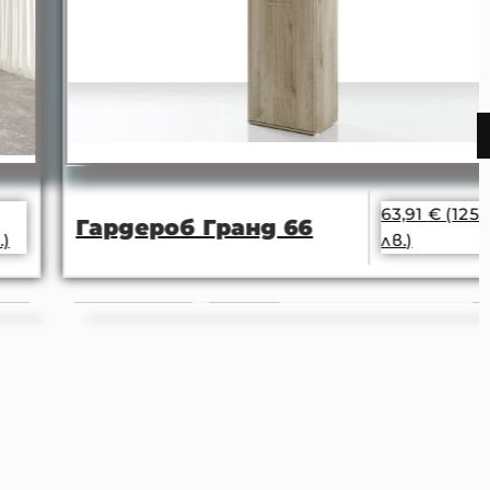
63,91
€
(125.00
Гардероб Гранд 66
лв.)