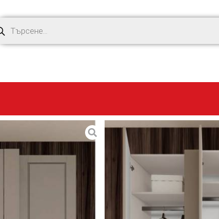
Гардероб B
773,58
€
(1,513.
ОПИСАНИЕ