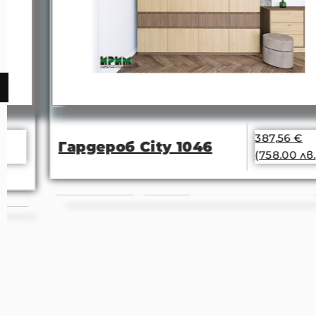
387,56
€
Гардероб City 1046
(758.00 лв.)