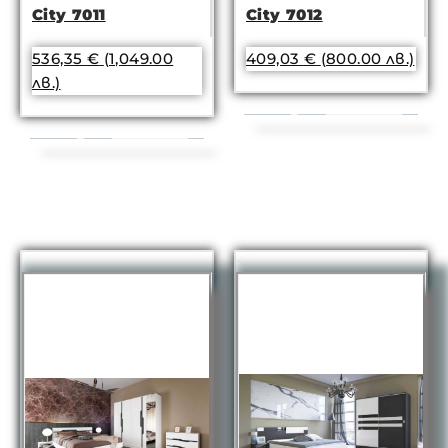
City 7011
City 7012
536,35
€
(1,049.00
409,03
€
(800.00 лв.)
лв.)