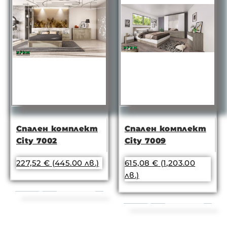
Спален комплект
Спален комплект
City 7002
City 7009
227,52
€
(445.00 лв.)
615,08
€
(1,203.00
лв.)