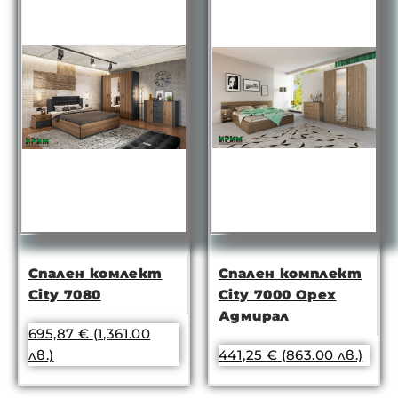
Спален комлект
Спален комплект
City 7080
City 7000 Орех
Адмирал
695,87
€
(1,361.00
лв.)
441,25
€
(863.00 лв.)