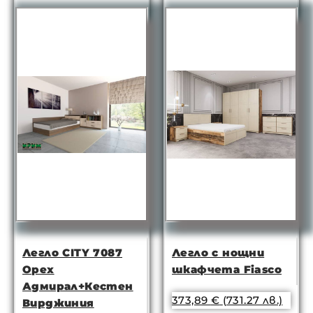
Легло CITY 7087
Легло с нощни
Орех
шкафчета Fiasco
Адмирал+Кестен
373,89
€
(731.27 лв.)
Вирджиния