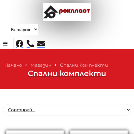
Начало
Начало
Магазин
Спални комплекти
Спални комплекти
Продукти
За нас
Контакти