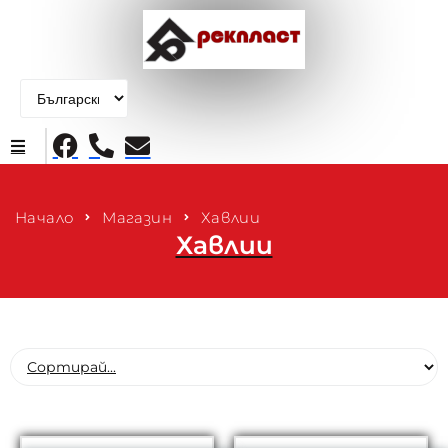
Начало
Начало
Магазин
Хавлии
Хавлии
Продукти
За нас
Контакти