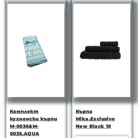
Комплект
Кърпа
кухненски кърпи
Mika.Exclusive
M-0036&M-
New Black 10
0035.AQUA