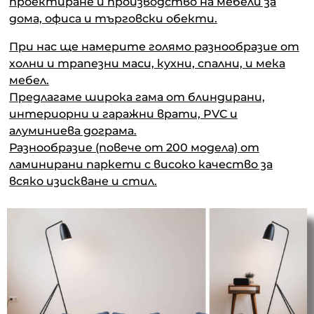
проектиране и производство на мебели за
дома, офиса и търговски обекти.
При нас ще намерите голямо разнообразие от
холни и трапезни маси, кухни, спални, и мека
мебел.
Предлагаме широка гама от блиндирани,
интериорни и гаражни врати, PVC и
алуминиева дограма.
Разнообразие (повече от 200 модела) от
ламинирани паркети с високо качество за
всяко изискване и стил.