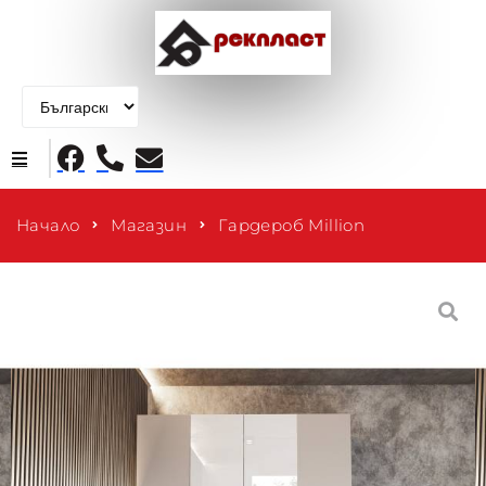
Начало
Начало
Магазин
Гардероб Million
Продукти
За нас
Контакти