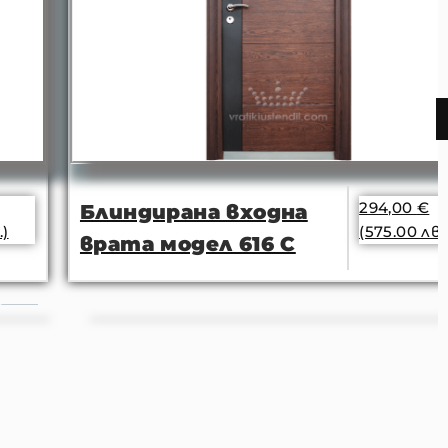
294,00
€
Блиндирана входна
(575.00 лв.)
врата модел 616 С