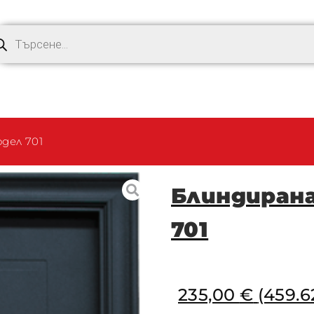
дел 701
Блиндирана
701
235,00
€
(459.6