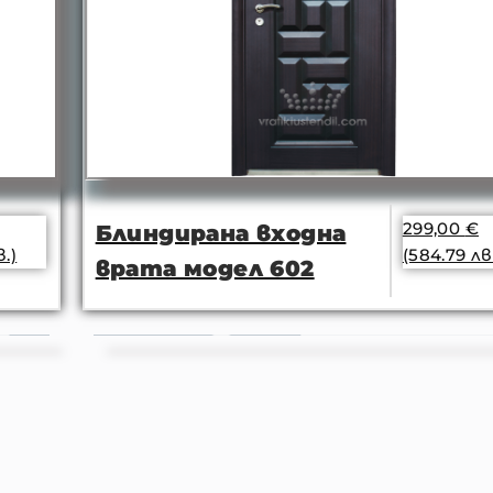
299,00
€
Блиндирана входна
(584.79 лв.)
врата модел 602