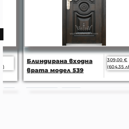
309,00
€
Блиндирана входна
(604.35 лв.)
врата модел 539