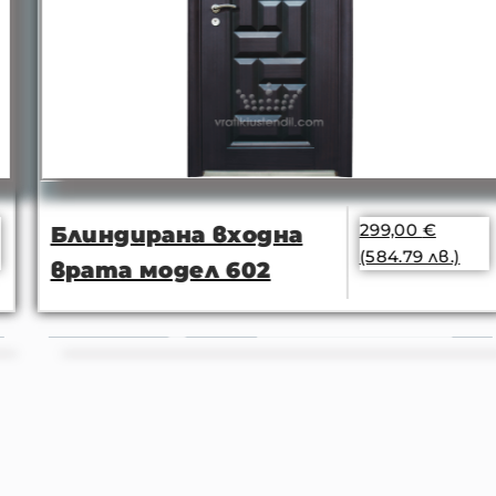
299,00
€
Блиндирана входна
(584.79 лв.)
врата модел 602