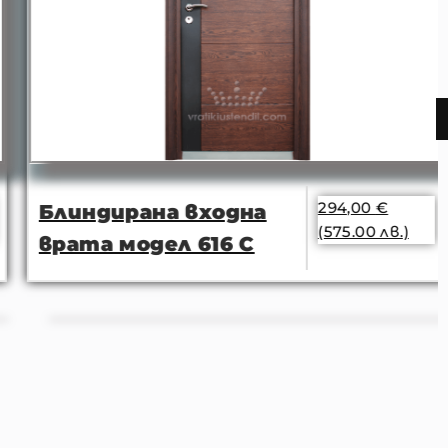
294,00
€
Блиндирана входна
(575.00 лв.)
врата модел 616 С