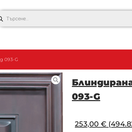
д 093-G
Блиндирана
093-G
253,00
€
(494.8