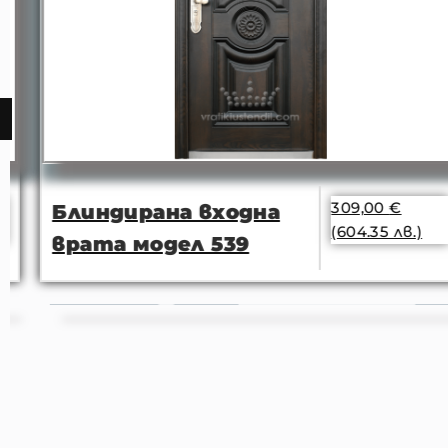
309,00
€
Блиндирана входна
(604.35 лв.)
врата модел 539