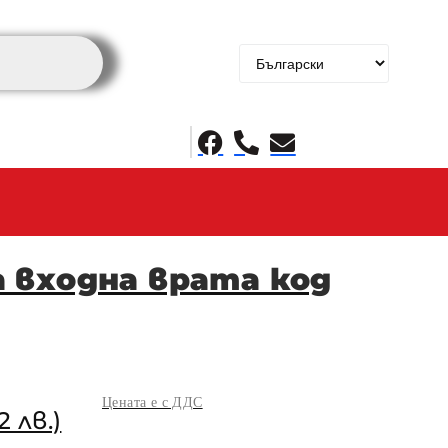
 входна врата код
Цената е с ДДС
2 лв.)