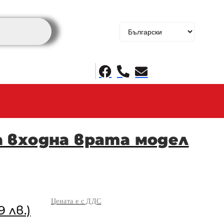
 входна врата модел
Цената е с ДДС
9 лв.)