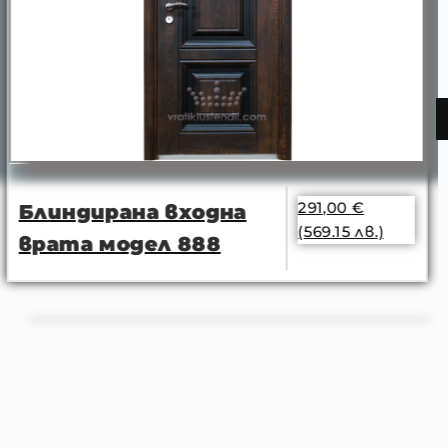
291,00
€
Блиндирана входна
(569.15 лв.)
врата модел 888