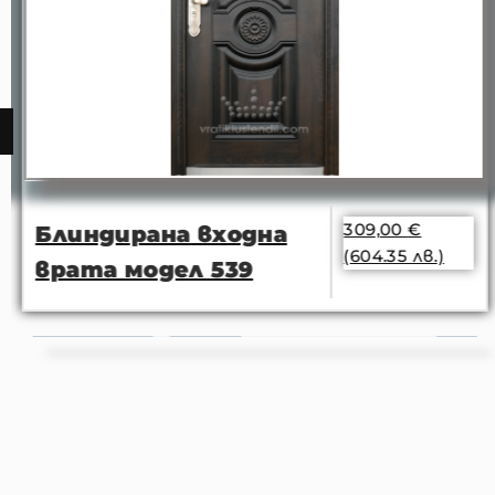
309,00
€
Блиндирана входна
(604.35 лв.)
врата модел 539