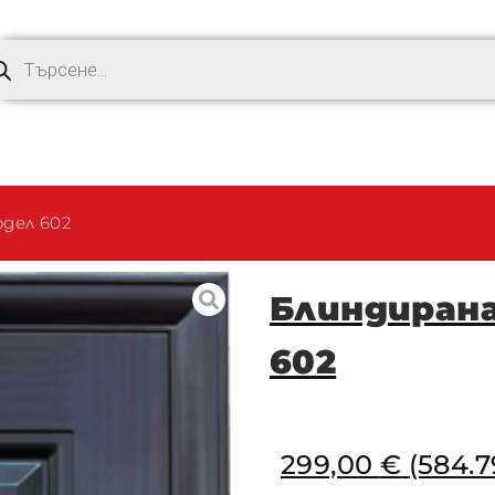
дел 602
Блиндирана
602
299,00
€
(584.7