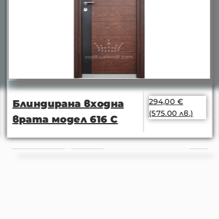
294,00
€
Блиндирана входна
(575.00 лв.)
врата модел 616 С