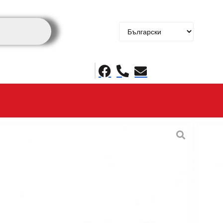
лна трапезна маса
o Hg Brown Marble
Цената е с ДДС
0 лв.)