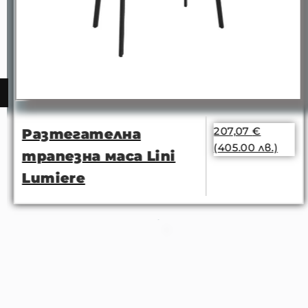
207,07
€
Разтегателна
(405.00 лв.)
трапезна маса Lini
Lumiere