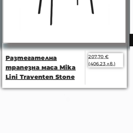
207,70
€
Разтегателна
(406.23 лв.)
трапезна маса Mika
Lini Traventen Stone