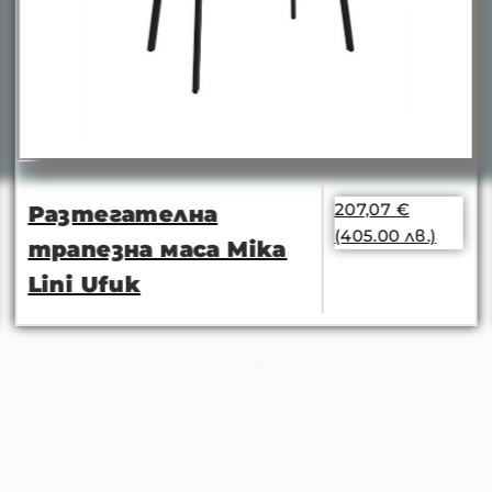
207,07
€
Разтегателна
(405.00 лв.)
трапезна маса Mika
Lini Ufuk