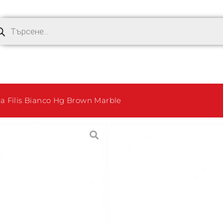
Filis Bianco Hg Brown Marble
Разтегате
Filis Bianc
306,77
€
(600.0