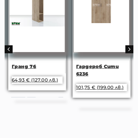
Гранд 76
Гардероб Сити
6236
64,93
€
(127.00 лв.)
101,75
€
(199.00 лв.)