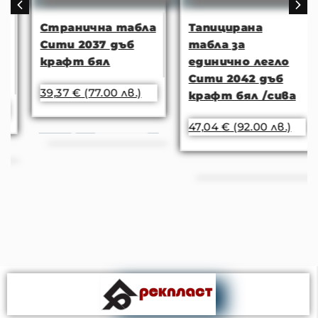
Странична табла
Тапицирана
Сити 2037 дъб
табла за
крафт бял
единично легло
Сити 2042 дъб
39,37
€
(77.00 лв.)
крафт бял /сива
47,04
€
(92.00 лв.)