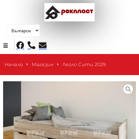
Начало
Начало
Магазин
Легло Сити 2029
Продукти
За нас
Контакти