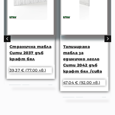
Странична табла
Тапицирана
Сити 2037 дъб
табла за
крафт бял
единично легло
Сити 2042 дъб
39,37
€
(77.00 лв.)
крафт бял /сива
47,04
€
(92.00 лв.)