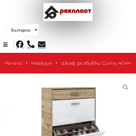
Начало
Начало
Магазин
Шкаф за обувки Сити 4044
Продукти
За нас
Контакти