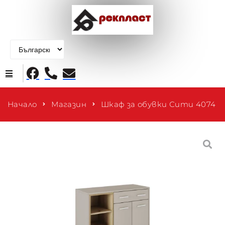
Начало
Начало
Магазин
Шкаф за обувки Сити 4074
Продукти
За нас
Контакти