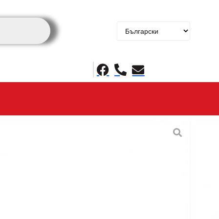
лна трапезна маса
a Traventen Stone
Цената е с ДДС
 лв.)