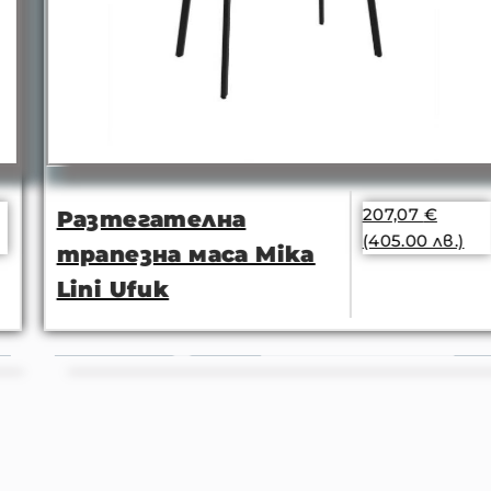
207,07
€
Разтегателна
(405.00 лв.)
трапезна маса Mika
Lini Ufuk