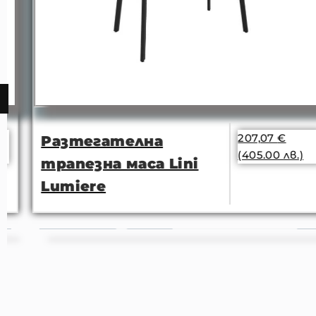
207,07
€
Разтегателна
(405.00 лв.)
трапезна маса Lini
Lumiere