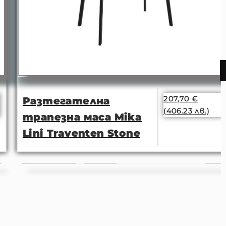
207,70
€
Разтегателна
(406.23 лв.)
трапезна маса Mika
Lini Traventen Stone