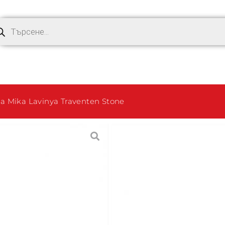
Mika Lavinya Traventen Stone
Разтегате
Mika Laviny
324,15
€
(633.98