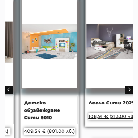
Детско
Легло Сити 2025
обзавеждане
108,91
€
(213.00 лв.)
Сити 5010
409,54
€
(801.00 лв.)