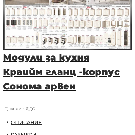
Модули за кухня
Краийм гланц -корпус
Сонома арвен
Цената е с ДДС
ОПИСАНИЕ
РАЗМЕРИ