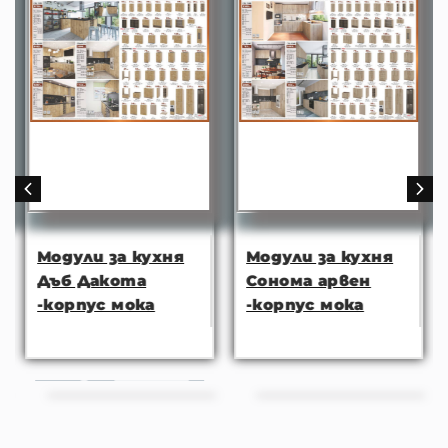
Модули за кухня
Модули за кухня
Дъб Дакота
Сонома арвен
-корпус мока
-корпус мока