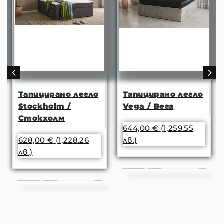
Тапицирано легло
Тапицирано легло
Stockholm /
Vega / Вега
Стокхолм
644,00
€
(1,259.55
628,00
€
(1,228.26
лв.)
лв.)