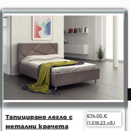
674,00
€
Тапицирано легло с
(1,318.23 лв.)
метални крачета