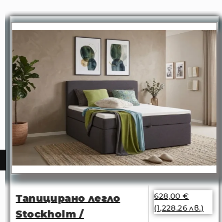
628,00
€
Тапицирано легло
(1,228.26 лв.)
Stockholm /