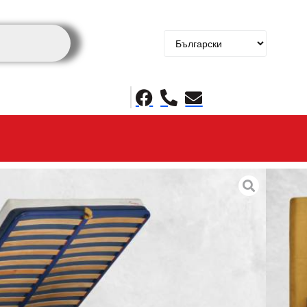
XIM
Цената е с ДДС
00 лв.)