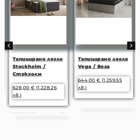
Тапицирано легло
Тапицирано легло
Stockholm /
Vega / Вега
Стокхолм
644,00
€
(1,259.55
628,00
€
(1,228.26
лв.)
лв.)