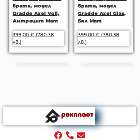
врата, модел
врата, модел
Gradde Axel Voll,
Gradde Axel Glas,
Антрацит Мат
Бял Мат
399,00
€
(780.38
399,00
€
(780.38
лв.)
лв.)