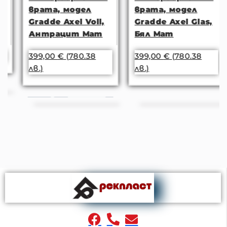
врата, модел
врата, модел
Gradde Axel Voll,
Gradde Axel Glas,
Антрацит Мат
Бял Мат
399,00
€
(780.38
399,00
€
(780.38
лв.)
лв.)