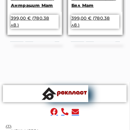
Антрацит Мат
Бял Мат
399,00
€
(780.38
399,00
€
(780.38
лв.)
лв.)