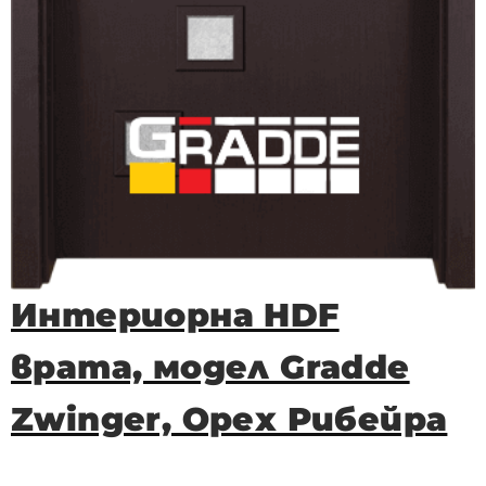
Интериорна HDF
врата, модел Gradde
Zwinger, Орех Рибейра