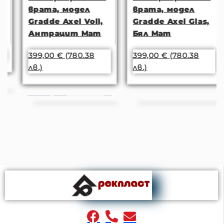
врата, модел
врата, модел
Gradde Axel Voll,
Gradde Axel Glas,
Антрацит Мат
Бял Мат
399,00
€
(780.38
399,00
€
(780.38
лв.)
лв.)