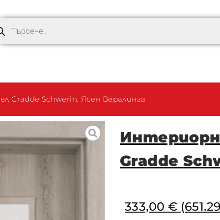
л Gradde Schwerin, Ясен Вералинга
Интериорн
Gradde Sch
333,00
€
(651.29