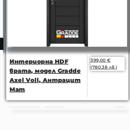
399,00
€
Интериорна HDF
(780.38 лв.)
врата, модел Gradde
Axel Voll, Антрацит
Мат