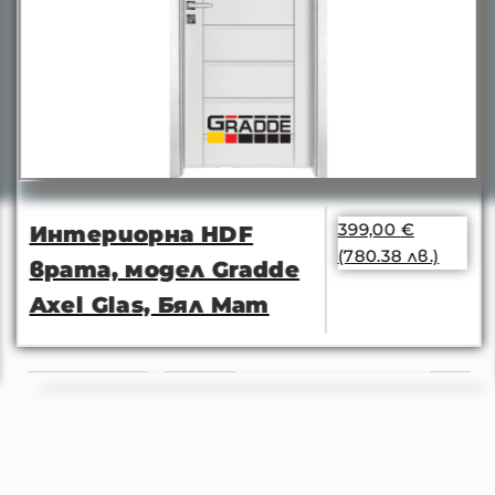
399,00
€
Интериорна HDF
(780.38 лв.)
врата, модел Gradde
Axel Glas, Бял Мат