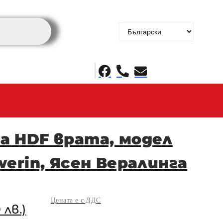
а HDF врата, модел
werin, Ясен Вералинга
Цената е с ДДС
 лв.)