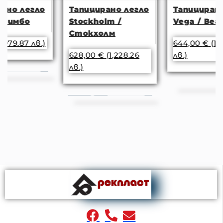
Тапицирано легло
Тапицирано легло
Stockholm /
Vega / Вега
Стокхолм
644,00
€
(1,259.55
628,00
€
(1,228.26
лв.)
лв.)