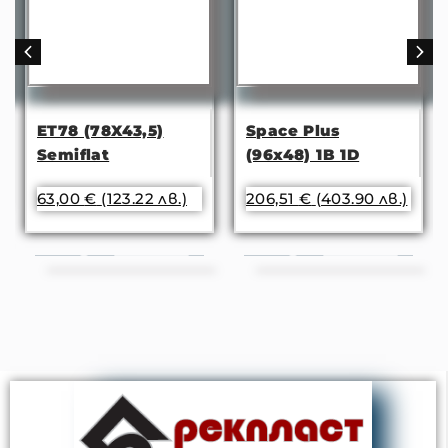
43,5)
Space Plus
Space Plus (
(96x48) 1B 1D
1B
23.22 лв.)
206,51
€
(403.90 лв.)
154,00
€
(301.