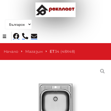
Начало
Начало
Магазин
ΕΤ34 (48X48)
Продукти
За нас
Контакти