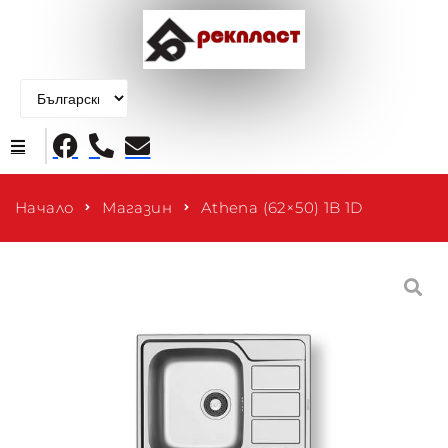
Начало
Начало
Магазин
Athena (62×50) 1B 1D
Продукти
За нас
Контакти