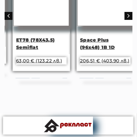
ET78 (78X43,5)
Space Plus
Semiflat
(96x48) 1B 1D
63,00
€
(123.22 лв.)
206,51
€
(403.90 лв.)