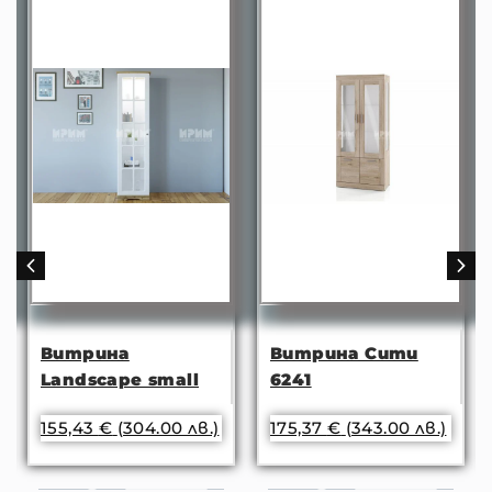
Витрина
Витрина Сити
Landscape small
6241
155,43
€
(304.00 лв.)
175,37
€
(343.00 лв.)