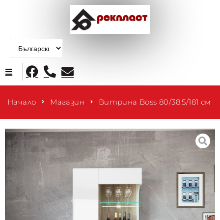
Начало
Начало
Магазин
Витрина Boss 80/38,5/181 см
Продукти
За нас
Контакти