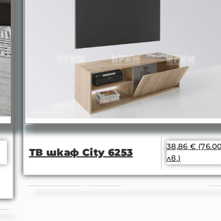
38,86
€
(76.00
ТВ шкаф City 6253
лв.)