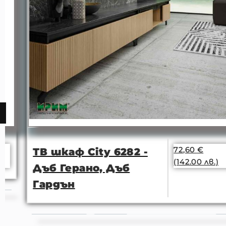
72,60
€
ТВ шкаф City 6282 -
(142.00 лв.)
Дъб Герано, Дъб
Гардън