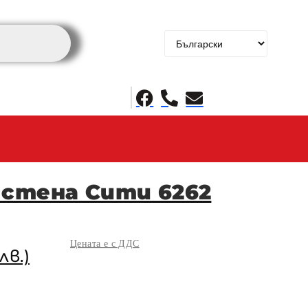
 стена Сити 6262
Цената е с ДДС
лв.)