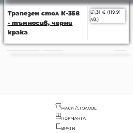
61,31
€
(119.91
Трапезен стол К-358
лв.)
- тъмносив, черни
крака
МАСИ /СТОЛОВЕ
ПОРМАНТА
ВРАТИ