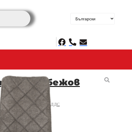
тол ELY - бежов
Цената е с ДДС
лв.)