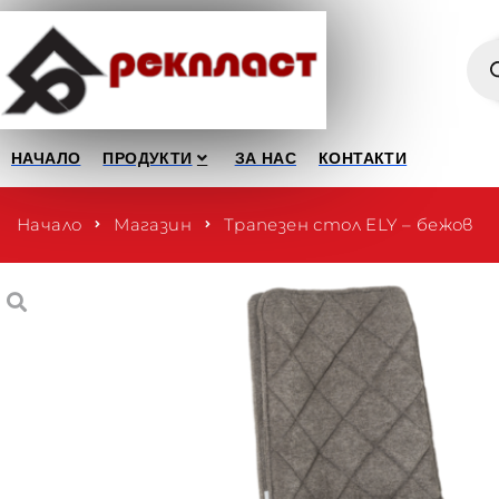
НАЧАЛО
ПРОДУКТИ
ЗА НАС
КОНТАКТИ
Начало
Магазин
Трапезен стол ELY – бежов