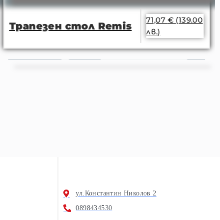
71,07
€
(139.00
Трапезен стол Remis
лв.)
ул.Константин Николов 2
0898434530