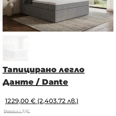
Тапицирано легло
Данте / Dante
1229,00
€
(2,403.72 лв.)
Цената е с ДДС