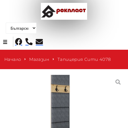
Начало
Начало
Магазин
Тапицерия Сити 4078
Продукти
За нас
Контакти