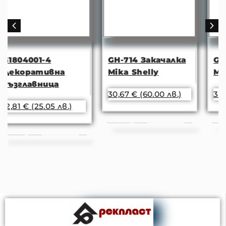
GH-714 Закачалка
GH-101 Закачалка
а
Mika Shelly
Mika Tilly White
30,67
€
(60.00 лв.)
35,79
€
(70.00 лв.)
.)