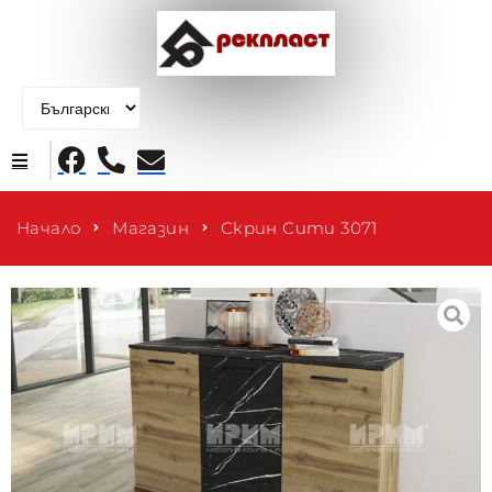
Начало
Начало
Магазин
Скрин Сити 3071
Продукти
За нас
Контакти