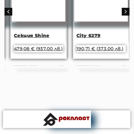
Секция Shine
City 6279
479,08
€
(937.00 лв.)
190,71
€
(373.00 лв.)