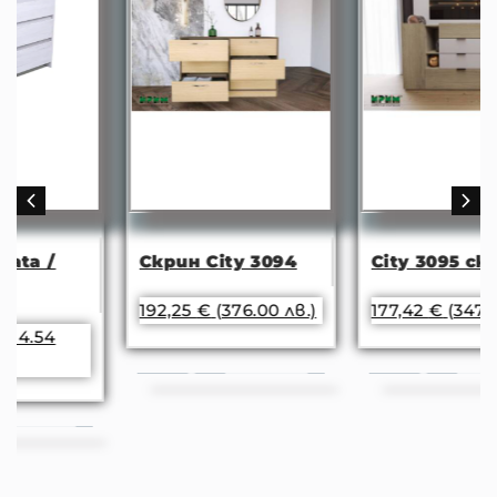
Скрин City 3094
City 3095 скрин
192,25
€
(376.00 лв.)
177,42
€
(347.00 лв.)