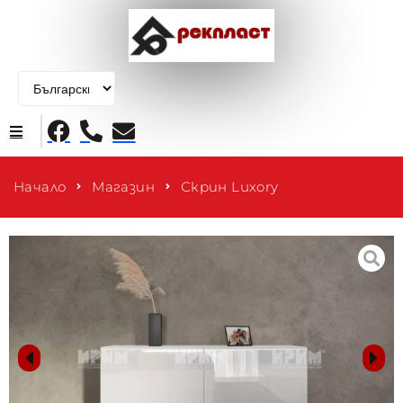
Начало
Начало
Магазин
Скрин Luxory
Продукти
За нас
Контакти