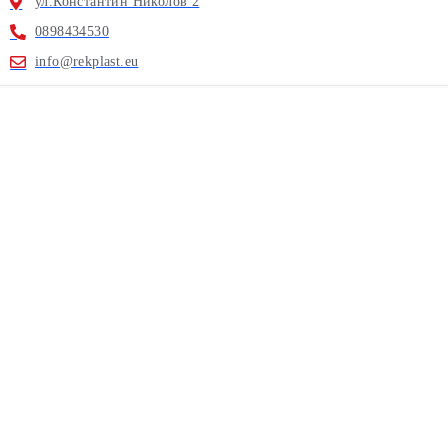
ул.Константин Николов 2
0898434530
info@rekplast.eu