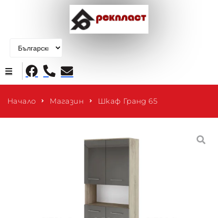
Начало
Начало
Магазин
Шкаф Гранд 65
Продукти
За нас
Контакти