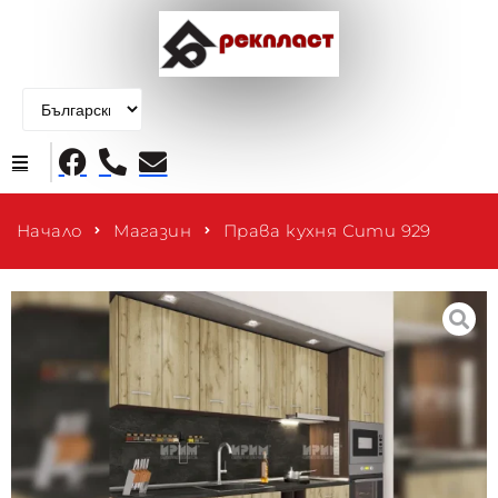
Начало
Начало
Магазин
Права кухня Сити 929
Продукти
За нас
Контакти