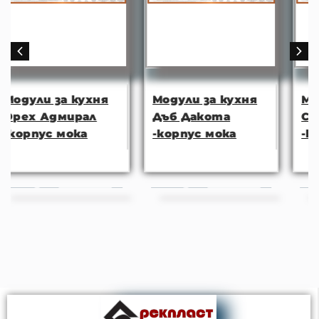
я
Модули за кухня
Модули за кухня
Дъб Дакота
Сонома арвен
-корпус мока
-корпус мока