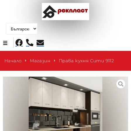
Начало
Начало
Магазин
Права кухня Сити 9112
Продукти
За нас
Контакти