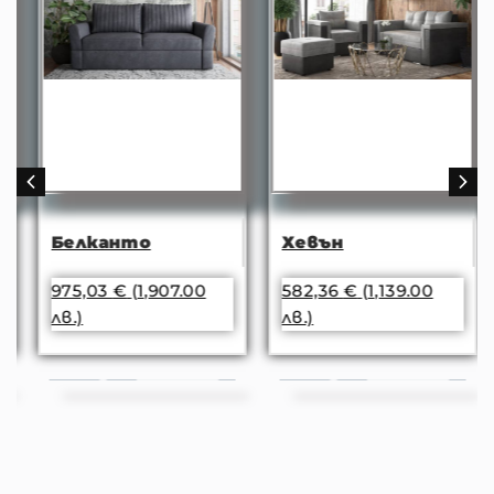
Белканто
Хевън
975,03
€
(1,907.00
582,36
€
(1,139.00
лв.)
лв.)