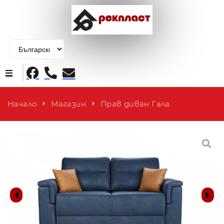
Начало
Начало
Магазин
Прав диван Гала
Продукти
За нас
Контакти