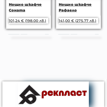
Нощно шкафче
Нощно шкафче
Соната
Рафаело
101,24
€
(198.00 лв.)
141,00
€
(275.77 лв.)