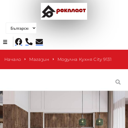
Начало
Начало
Магазин
Модулна Кухня City 9131
Продукти
За нас
Контакти