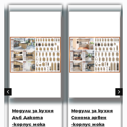
Модули за кухня
Модули за кухня
Дъб Дакота
Сонома арвен
-корпус мока
-корпус мока