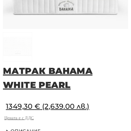
МАТРАК BAHAMA
WHITE PEARL
1349,30
€
(2,639.00 лв.)
Цената е с ДДС