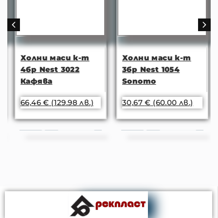
Холни маси к-т
Холни маси к-т
4бр Nest 3022
3бр Nest 1054
Кафява
Sonomo
66,46
€
(129.98 лв.)
30,67
€
(60.00 лв.)