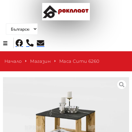
Начало
Начало
Магазин
Маса Сити 6260
Продукти
За нас
Контакти