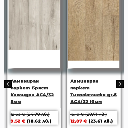
Ламиниран
Ламиниран
паркет Бряст
паркет
Касандра АС4/32
Тихоокеански дъб
8мм
АС4/32 10мм
(24.70 лв.)
(29.71 лв.)
12,63
€
15,19
€
9,52
€
(18.62 лв.)
12,07
€
(23.61 лв.)