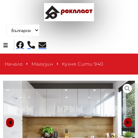
Начало
Начало
Магазин
Кухня Сити 940
Продукти
За нас
Контакти