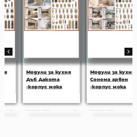
Модули за кухня
Модули за кухня
Дъб Дакота
Сонома арвен
-корпус мока
-корпус мока