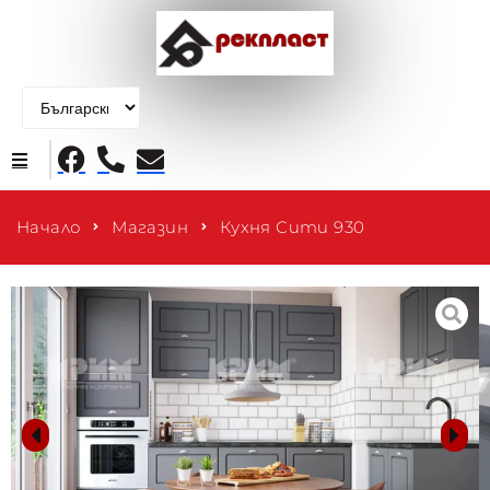
Начало
Начало
Магазин
Кухня Сити 930
Продукти
За нас
Контакти