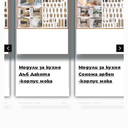
Модули за кухня
Модули за кухня
Дъб Дакота
Сонома арвен
-корпус мока
-корпус мока